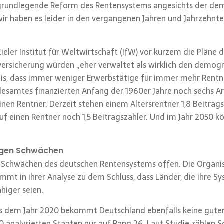
e grundlegende Reform des Rentensystems angesichts der de
wir haben es leider in den vergangenen Jahren und Jahrzehn
ler Institut für Weltwirtschaft (IfW) vor kurzem die Pläne 
versicherung würden „eher verwaltet als wirklich den demog
mnis, dass immer weniger Erwerbstätige für immer mehr Ren
esamtes finanzierten Anfang der 1960er Jahre noch sechs Ar
inen Rentner. Derzeit stehen einem Altersrentner 1,8 Beitra
 einen Rentner noch 1,5 Beitragszahler. Und im Jahr 2050 kö
igen Schwächen
 Schwächen des deutschen Rentensystems offen. Die Organisa
t in ihrer Analyse zu dem Schluss, dass Länder, die ihre S
higer seien.
aus dem Jahr 2020 bekommt Deutschland ebenfalls keine gut
70 analysierten Staaten nur auf Rang 26. Laut Studie zählen