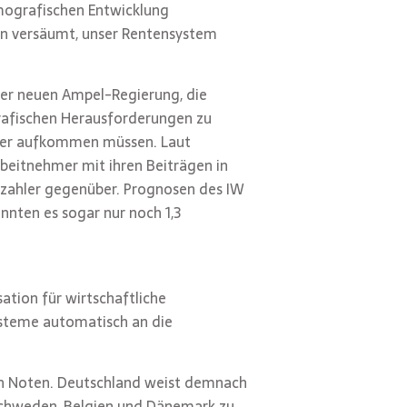
mografischen Entwicklung
ten versäumt, unser Rentensystem
der neuen Ampel-Regierung, die
rafischen Herausforderungen zu
tner aufkommen müssen. Laut
beitnehmer mit ihren Beiträgen in
gszahler gegenüber. Prognosen des IW
nnten es sogar nur noch 1,3
tion für wirtschaftliche
ysteme automatisch an die
en Noten. Deutschland weist demnach
 Schweden, Belgien und Dänemark zu