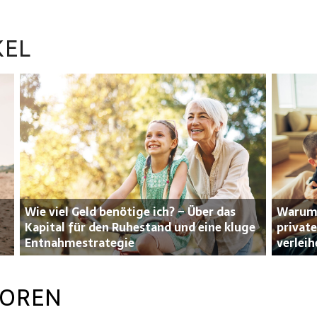
KEL
Wie viel Geld benötige ich? – Über das
Warum 
Kapital für den Ruhestand und eine kluge
privat
Entnahmestrategie
verleih
TOREN