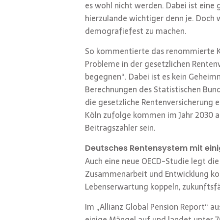
es wohl nicht werden. Dabei ist ein
hierzulande wichtiger denn je. Doch 
demografiefest zu machen.
So kommentierte das renommierte Kie
Probleme in der gesetzlichen Renten
begegnen“. Dabei ist es kein Gehei
Berechnungen des Statistischen Bund
die gesetzliche Rentenversicherung e
Köln zufolge kommen im Jahr 2030 auf
Beitragszahler sein.
Deutsches Rentensystem mit ein
Auch eine neue OECD-Studie legt die
Zusammenarbeit und Entwicklung komm
Lebenserwartung koppeln, zukunftsfä
Im „Allianz Global Pension Report“ 
einige Mängel auf und landet unter 