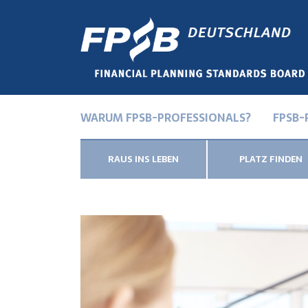
WARUM FPSB-PROFESSIONALS?
FPSB-
RAUS INS LEBEN
PLATZ FINDEN