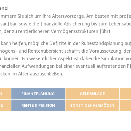
end
kümmern Sie sich um ihre Altersvorsorge. Am besten mit profes
aufbau sowie die finanzielle Absicherung bis zum Lebensabe
n, der zu rentierlicheren Vermögensstrukturen führt.
an kann helfen, mögliche Defizite in der Ruhestandsplanung a
ögens- und Rentenübersicht schafft die Voraussetzung, den
zu können. Ein wesentlicher Aspekt ist dabei die Simulation vo
finanziellen Aufwendungen bei einer eventuell auftretenden P
cken im Alter auszuschließen.
EN
FINANZPLANUNG
GELDANLAGE
GE
RENTE & PENSION
SONSTIGES VERMÖGEN