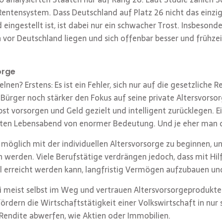
entensystem. Dass Deutschland auf Platz 26 nicht das einzige
ingestellt ist, ist dabei nur ein schwacher Trost. Insbesond
 vor Deutschland liegen und sich offenbar besser und frühz
orge
nen? Erstens: Es ist ein Fehler, sich nur auf die gesetzliche 
 Bürger noch stärker den Fokus auf seine private Altersvorso
st vorsorgen und Geld gezielt und intelligent zurücklegen. Ei
rten Lebensabend von enormer Bedeutung. Und je eher man d
 möglich mit der individuellen Altersvorsorge zu beginnen, un
 werden. Viele Berufstätige verdrängen jedoch, dass mit Hilf
l erreicht werden kann, langfristig Vermögen aufzubauen un
i meist selbst im Weg und vertrauen Altersvorsorgeprodukte
ördern die Wirtschaftstätigkeit einer Volkswirtschaft in nu
Rendite abwerfen, wie Aktien oder Immobilien.