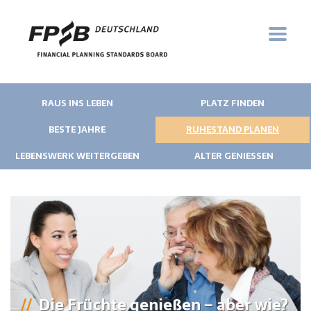
RAUS INS LEBEN
PLATZ FINDEN
BESTE JAHRE
RUHESTAND PLANEN
LEBENSWERK WEITERGEBEN
ALTER GENIESSEN
Die Früchte genießen – aber wie?