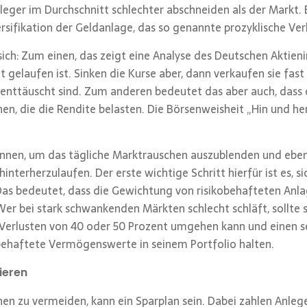
anleger im Durchschnitt schlechter abschneiden als der Markt.
rsifikation der Geldanlage, das so genannte prozyklische Ver
sich: Zum einen, das zeigt eine Analyse des Deutschen Aktien
 gelaufen ist. Sinken die Kurse aber, dann verkaufen sie fast
 enttäuscht sind. Zum anderen bedeutet das aber auch, dass
en, die die Rendite belasten. Die Börsenweisheit „Hin und h
können, um das tägliche Marktrauschen auszublenden und ebe
nterherzulaufen. Der erste wichtige Schritt hierfür ist es, si
Das bedeutet, dass die Gewichtung von risikobehafteten Anl
r bei stark schwankenden Märkten schlecht schläft, sollte s
Verlusten von 40 oder 50 Prozent umgehen kann und einen se
behaftete Vermögenswerte in seinem Portfolio halten.
nieren
onen zu vermeiden, kann ein Sparplan sein. Dabei zahlen Anle