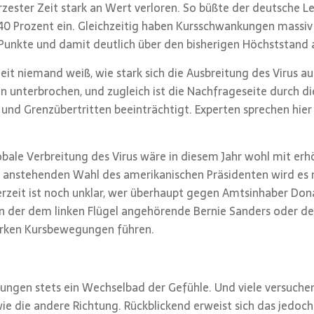
rzester Zeit stark an Wert verloren. So büßte der deutsche L
40 Prozent ein. Gleichzeitig haben Kursschwankungen massi
Punkte und damit deutlich über den bisherigen Höchststand 
eit niemand weiß, wie stark sich die Ausbreitung des Virus au
en unterbrochen, und zugleich ist die Nachfrageseite durch d
 und Grenzübertritten beeinträchtigt. Experten sprechen hie
obale Verbreitung des Virus wäre in diesem Jahr wohl mit e
anstehenden Wahl des amerikanischen Präsidenten wird es 
zeit ist noch unklar, wer überhaupt gegen Amtsinhaber Dona
 der dem linken Flügel angehörende Bernie Sanders oder de
tarken Kursbewegungen führen.
ungen stets ein Wechselbad der Gefühle. Und viele versuchen,
 wie die andere Richtung. Rückblickend erweist sich das jedoch