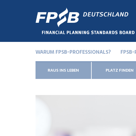
WARUM FPSB-PROFESSIONALS?
FPSB-
RAUS INS LEBEN
PLATZ FINDEN