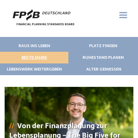
RAUS INS LEBEN
PLATZ FINDEN
BESTE JAHRE
RUHESTAND PLANEN
LEBENSWERK WEITERGEBEN
ALTER GENIESSEN
Von der Finanzplanung zur
Lebensplanung – The Big Five for