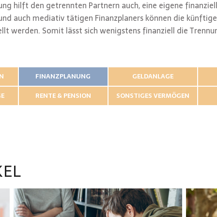
ung hilft den getrennten Partnern auch, eine eigene finanziel
und auch mediativ tätigen Finanzplaners können die künftige
llt werden. Somit lässt sich wenigstens finanziell die Trenn
EN
FINANZPLANUNG
GELDANLAGE
GE
RENTE & PENSION
SONSTIGES VERMÖGEN
KEL