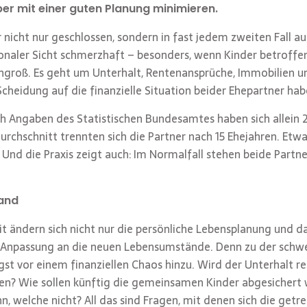
ber mit einer guten Planung minimieren.
r nicht nur geschlossen, sondern in fast jedem zweiten Fall 
ionaler Sicht schmerzhaft – besonders, wenn Kinder betroffen
engroß. Es geht um Unterhalt, Rentenansprüche, Immobilien u
heidung auf die finanzielle Situation beider Ehepartner hab
ch Angaben des Statistischen Bundesamtes haben sich allein 
rchschnitt trennten sich die Partner nach 15 Ehejahren. Etwa
Und die Praxis zeigt auch: Im Normalfall stehen beide Partne
tand
it ändern sich nicht nur die persönliche Lebensplanung und d
 Anpassung an die neuen Lebensumstände. Denn zu der schw
st vor einem finanziellen Chaos hinzu. Wird der Unterhalt re
ten? Wie sollen künftig die gemeinsamen Kinder abgesicher
, welche nicht? All das sind Fragen, mit denen sich die getr