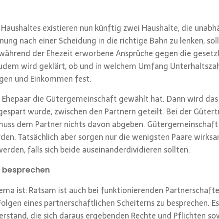
Haushaltes existieren nun künftig zwei Haushalte, die unabh
nung nach einer Scheidung in die richtige Bahn zu lenken, so
 während der Ehezeit erworbene Ansprüche gegen die gesetz
Zudem wird geklärt, ob und in welchem Umfang Unterhaltszahl
ögen und Einkommen fest.
ein Ehepaar die Gütergemeinschaft gewählt hat. Dann wird da
spart wurde, zwischen den Partnern geteilt. Bei der Gütertr
r muss dem Partner nichts davon abgeben. Gütergemeinschaf
en. Tatsächlich aber sorgen nur die wenigsten Paare wirksa
rden, falls sich beide auseinanderdividieren sollten.
g besprechen
Thema ist: Ratsam ist auch bei funktionierenden Partnerscha
gen eines partnerschaftlichen Scheiterns zu besprechen. Es ist
erstand, die sich daraus ergebenden Rechte und Pflichten sow